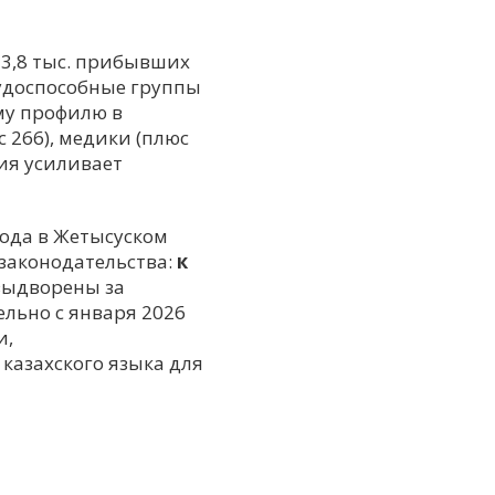
23,8 тыс. прибывших
рудоспособные группы
ому профилю в
с 266), медики (плюс
ция усиливает
года в Жетысуском
законодательства:
к
выдворены за
льно с января 2026
и,
казахского языка для