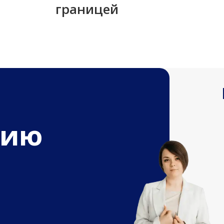
границей
цию