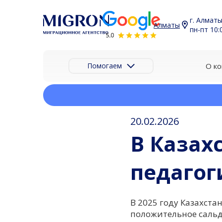
г. Алматы
Алматы
пн-пт 10:0
Помогаем
О к
Главная
Новости
В Казахстан едут те
20.02.2026
В Казах
педагог
В 2025 году Казахста
положительное сальд