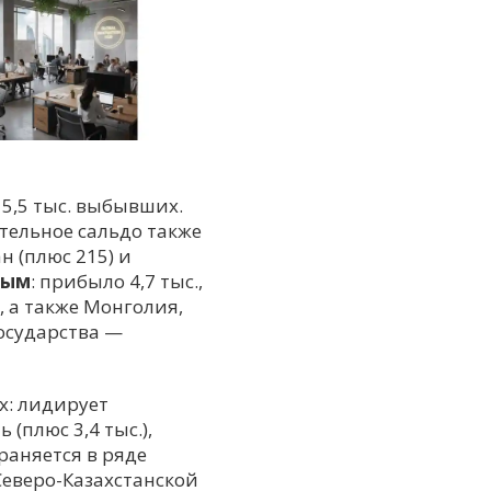
5,5 тыс. выбывших.
ительное сальдо также
н (плюс 215) и
вым
: прибыло 4,7 тыс.,
, а также Монголия,
государства —
х: лидирует
(плюс 3,4 тыс.),
храняется в ряде
еверо-Казахстанской