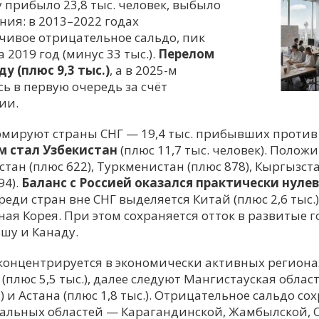
ну прибыло 23,8 тыс. человек, выбыло
ения: в 2013–2022 годах
чивое отрицательное сальдо, пик
 2019 год (минус 33 тыс.).
Перелом
у (плюс 9,3 тыс.)
, а в 2025-м
ь в первую очередь за счёт
ии.
мируют страны СНГ — 19,4 тыс. прибывших против 
м стал Узбекистан
(плюс 11,7 тыс. человек). Полож
ан (плюс 622), Туркменистан (плюс 878), Кыргызста
94).
Баланс с Россией оказался практически нуле
реди стран вне СНГ выделяется Китай (плюс 2,6 тыс.)
ая Корея. При этом сохраняется отток в развитые 
шу и Канаду.
концентрируется в экономически активных региона
плюс 5,5 тыс.), далее следуют Мангистауская область 
) и Астана (плюс 1,8 тыс.). Отрицательное сальдо со
альных областей — Карагандинской, Жамбылской, С