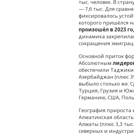
тыс. человек. В стра
— 7,6 тыс. Для сравн
фиксировалось устой
которого пришёлся на
произошёл в 2023 год
динамика закрепилас
сокращения эмиграц
Основной приток фор
Абсолютным
лидеро
обеспечили Таджикист
Азербайджан (плюс 3
выбыло столько же. С
Турция, Грузия и Южн
Германию, США, Поль
География прироста 
Алматинская область (
Алматы (плюс 3,3 тыс.
северных и индустри