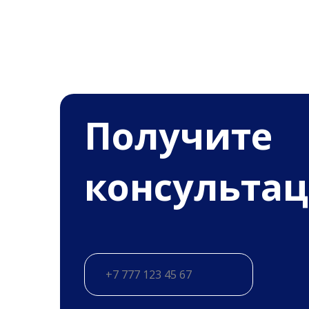
Получитe
консульта