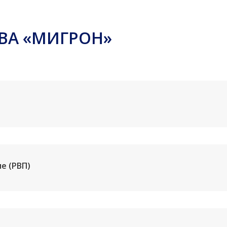
ТВА «МИГРОН»
е (РВП)