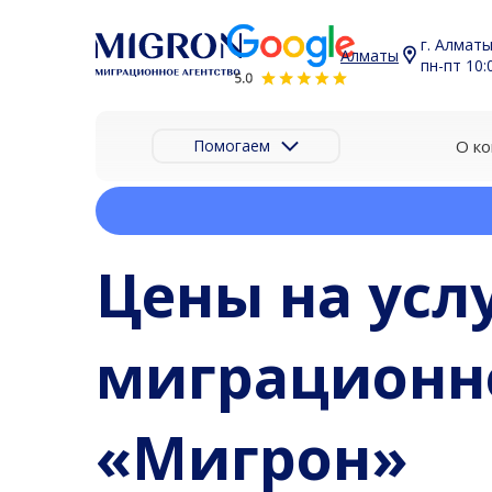
г. Алматы
Алматы
пн-пт 10:0
Помогаем
О к
Главная
Цены
Цены на усл
миграционно
«Мигрон»