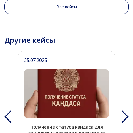
Все кейсы
Другие кейсы
25.07.2025
2
Получение статуса кандаса для
П
этнических казахов в Казахстане